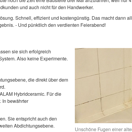
te noch die Zeit eine Baustelle drei Mal anzufahren, weil nur
Endkunden und auch nicht für den Handwerker.
ösung. Schnell, effizient und kostengünstig. Das macht dann 
ebnis. - Und pünktlich den verdienten Feierabend!
ssen sie sich erfolgreich
 System. Also keine Experimente.
ungsebene, die direkt über dem
rd.
ALAM Hybridceramic. Für die
. In bewährter
ren. Sie entspricht auch den
zweiten Abdichtungsebene.
Unschöne Fugen einer alte