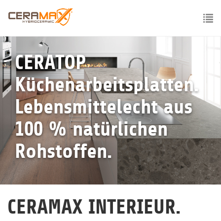
Skip
to
main
To
content
nav
CERATOP
Küchenarbeitsplatten.
Lebensmittelecht aus
100 % natürlichen
Rohstoffen.
CERAMAX INTERIEUR.