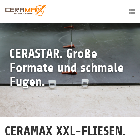
Skip
to
main
To
content
nav
CERASTAR. Große
Formate und schmale
Fugen.
CERAMAX XXL-FLIESEN.