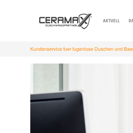
Skip
to
main
AKTUELL
D
content
Kundenservice fuer fugenlose Duschen und Bae